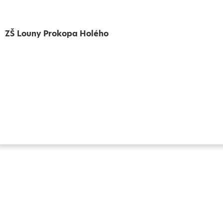
ZŠ Louny Prokopa Holého
Vytvořeno
Školalokou
2024
Prohlášení o přístupnosti