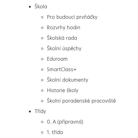
Škola
Pro budoucí prvňáčky
Rozvrhy hodin
Školská rada
Školní úspěchy
Eduroam
SmartClass+
Školní dokumenty
Historie školy
Školní poradenské pracoviště
Škola
Badatelsky orientovaná
Třídy
Pro budoucí prvňáčky
výuka
0. A (přípravná)
Rozvrhy hodin
1. třída
Školská rada