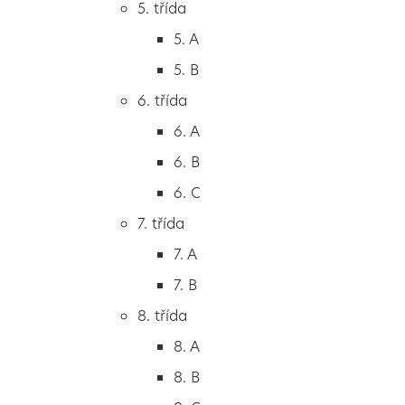
5. třída
2. B
5. A
2. C
5. B
3. třída
6. třída
3. A
6. A
3. B
6. B
3. C
6. C
4. třída
7. třída
4. A
7. A
4. B
7. B
5. třída
8. třída
5. A
8. A
5. B
8. B
6. třída