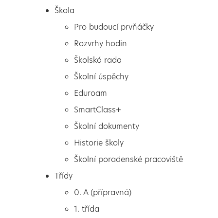
Škola
Pro budoucí prvňáčky
Rozvrhy hodin
Školská rada
Školní úspěchy
Eduroam
SmartClass+
Školní dokumenty
Historie školy
Školní poradenské pracoviště
Škola
Výlet ZOO Zájezd
Třídy
Pro budoucí prvňáčky
0. A (přípravná)
Rozvrhy hodin
1. třída
Školská rada