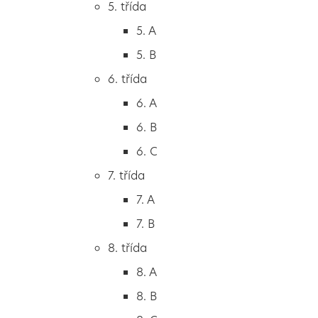
5. třída
2. B
5. A
2. C
5. B
3. třída
6. třída
3. A
6. A
3. B
6. B
3. C
6. C
4. třída
7. třída
4. A
7. A
4. B
7. B
5. třída
8. třída
5. A
8. A
5. B
8. B
6. třída