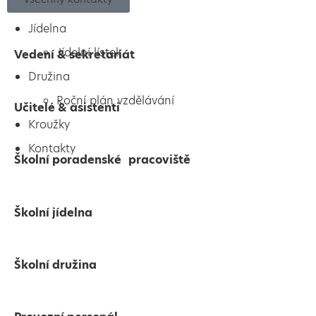
9. C
Jídelna
Jídelní lístek
Vedení & sekretariát
Družina
Roční plán vzdělávání
Učitelé & asistenti
Kroužky
Kontakty
Školní poradenské pracoviště
Školní jídelna
Školní družina