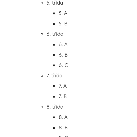
5. třída
2. B
5. A
2. C
5. B
3. třída
6. třída
3. A
6. A
3. B
6. B
3. C
6. C
4. třída
7. třída
4. A
7. A
4. B
7. B
5. třída
8. třída
5. A
8. A
5. B
8. B
6. třída