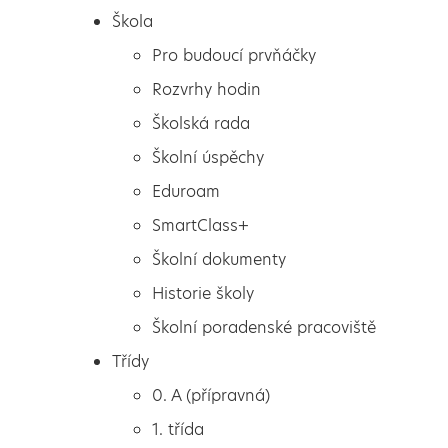
Škola
Pro budoucí prvňáčky
Rozvrhy hodin
Školská rada
Školní úspěchy
Eduroam
SmartClass+
Školní dokumenty
Historie školy
Školní poradenské pracoviště
Škola
Třídní schůzky rodičů
Třídy
Pro budoucí prvňáčky
0. A (přípravná)
Rozvrhy hodin
1. třída
Školská rada