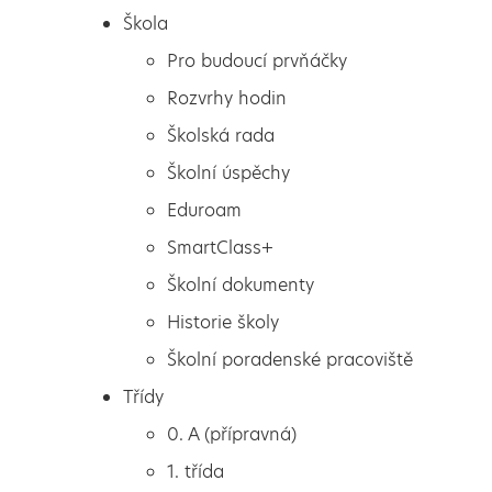
Škola
Pro budoucí prvňáčky
Rozvrhy hodin
Školská rada
Školní úspěchy
Eduroam
SmartClass+
Školní dokumenty
Historie školy
Školní poradenské pracoviště
Škola
Prodloužení termínu
Třídy
Pro budoucí prvňáčky
přihlašování do kroužků
0. A (přípravná)
Rozvrhy hodin
1. třída
Školská rada