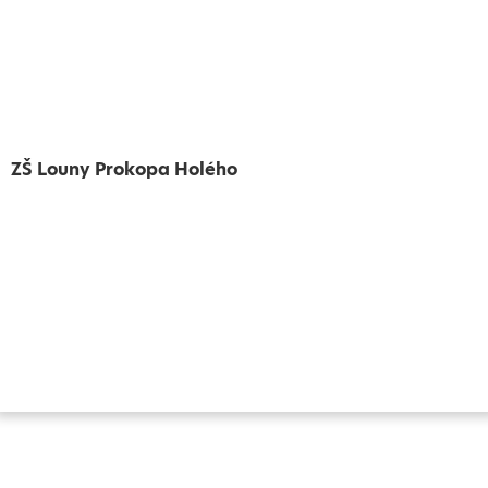
ZŠ Louny Prokopa Holého
Vytvořeno
Školalokou
2024
Prohlášení o přístupnosti