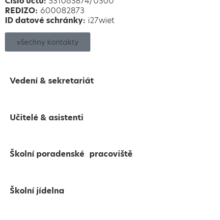
Číslo účtu:
331063874/0300
REDIZO:
600082873
ID datové schránky:
i27wiet
všechny kontakty
Vedení & sekretariát
Učitelé & asistenti
Školní poradenské pracoviště
Školní jídelna