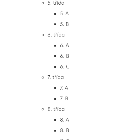
5. třída
2. B
5. A
2. C
5. B
3. třída
6. třída
3. A
6. A
3. B
6. B
3. C
6. C
4. třída
7. třída
4. A
7. A
4. B
7. B
5. třída
8. třída
5. A
8. A
5. B
8. B
6. třída