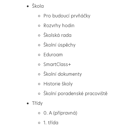
Škola
Pro budoucí prvňáčky
Rozvrhy hodin
Školská rada
Školní úspěchy
Eduroam
SmartClass+
Školní dokumenty
Historie školy
Školní poradenské pracoviště
Škola
MDD
Třídy
Pro budoucí prvňáčky
0. A (přípravná)
Rozvrhy hodin
1. třída
Školská rada