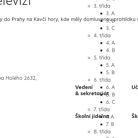
levizi
3. třída
3. A
aly do Prahy na Kavčí hory, kde měly domluvenou prohlídku 
3. B
3. C
4. třída
4. A
4. B
5. třída
5. A
5. B
pa Holého 2632,
6. třída
Vedení
6. A
Uč
& sekretariát
6. B
6. C
7. třída
Školní jídelna
Šk
7. A
7. B
8. třída