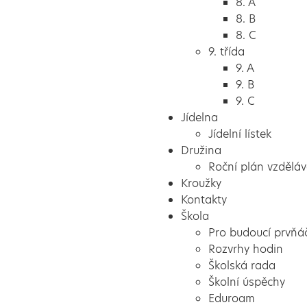
8. A
8. B
8. C
9. třída
9. A
9. B
9. C
Jídelna
Jídelní lístek
Družina
Roční plán vzděláv
Kroužky
Kontakty
Škola
Pro budoucí prvňá
Rozvrhy hodin
Školská rada
Školní úspěchy
Eduroam