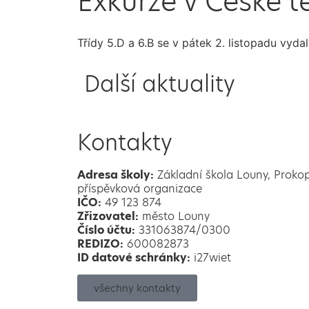
Exkurze v České te
Třídy 5.D a 6.B se v pátek 2. listopadu vyd
Další aktuality
Kontakty
Adresa školy:
Základní škola Louny, Proko
příspěvková organizace
IČO:
49 123 874
Zřizovatel:
město Louny
Číslo účtu:
331063874/0300
REDIZO:
600082873
ID datové schránky:
i27wiet
všechny kontakty