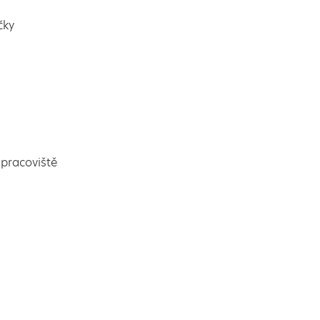
čky
pracoviště