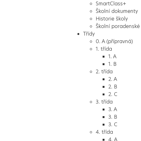
SmartClass+
Školní dokumenty
Historie školy
Školní poradenské 
Třídy
0. A (přípravná)
1. třída
1. A
1. B
2. třída
2. A
2. B
2. C
3. třída
3. A
3. B
3. C
4. třída
4. A