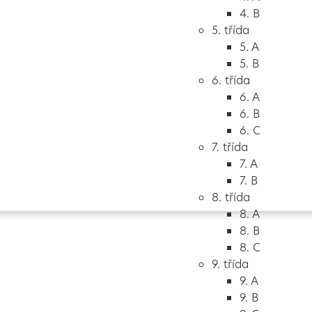
4. B
5. třída
5. A
5. B
6. třída
6. A
6. B
6. C
7. třída
7. A
Vytvořeno
Školalokou
2024
7. B
8. třída
8. A
8. B
8. C
9. třída
9. A
9. B