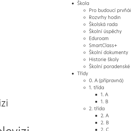
Škola
Pro budoucí prvňá
Rozvrhy hodin
Školská rada
Školní úspěchy
Eduroam
SmartClass+
Školní dokumenty
Historie školy
Školní poradenské 
Třídy
0. A (přípravná)
1. třída
1. A
zi
1. B
2. třída
2. A
2. B
2. C