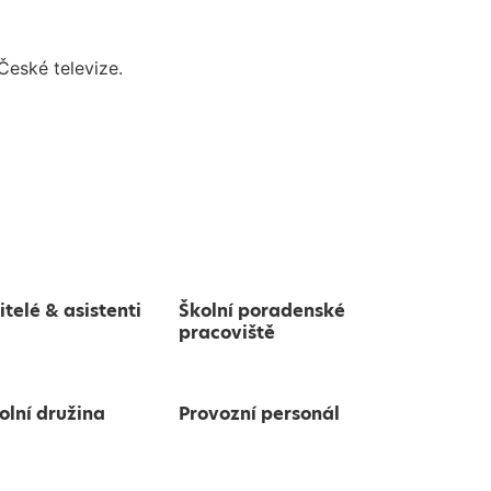
České televize.
itelé & asistenti
Školní poradenské
pracoviště
olní družina
Provozní personál