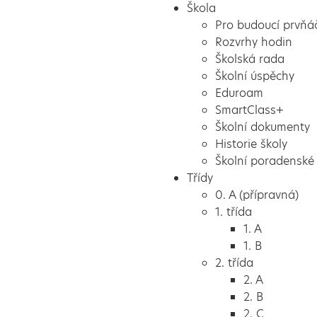
Škola
Pro budoucí prvňá
Rozvrhy hodin
Školská rada
Školní úspěchy
Eduroam
SmartClass+
Školní dokumenty
Historie školy
Školní poradenské 
Třídy
0. A (přípravná)
1. třída
1. A
1. B
2. třída
2. A
2. B
2. C