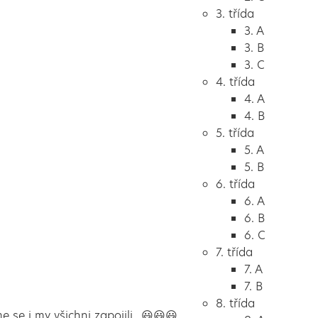
3. třída
3. A
3. B
3. C
4. třída
4. A
4. B
5. třída
5. A
5. B
6. třída
6. A
6. B
6. C
7. třída
7. A
7. B
8. třída
me se i my všichni zapojili…😃😃😃