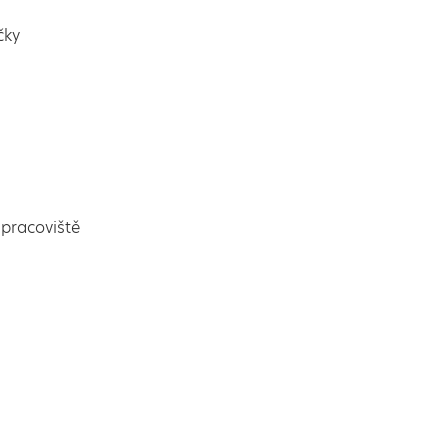
čky
pracoviště