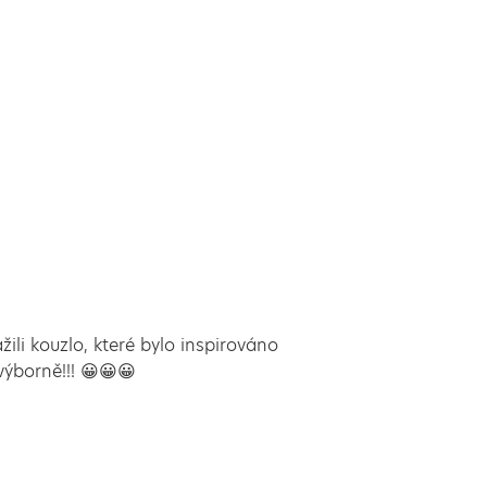
ili kouzlo, které bylo inspirováno
výborně!!! 😀😀😀