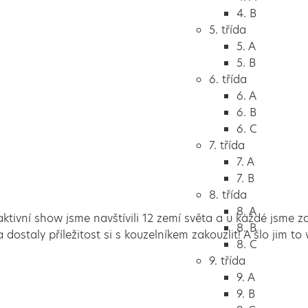
4. B
5. třída
5. A
5. B
6. třída
6. A
6. B
6. C
7. třída
7. A
7. B
8. třída
8. A
ktivní show jsme navštívili 12 zemí světa a u každé jsme zaž
8. B
dostaly příležitost si s kouzelníkem zakouzlit! A šlo jim to 
8. C
9. třída
9. A
9. B