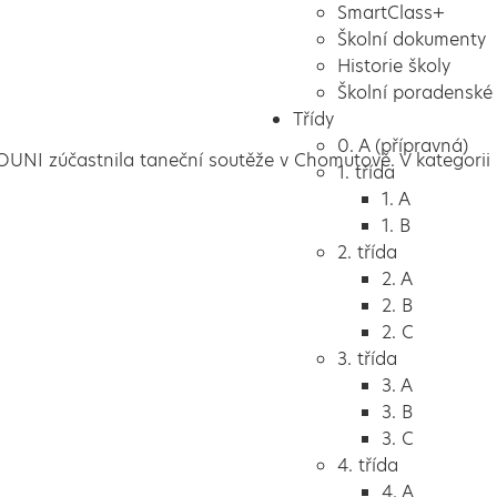
SmartClass+
Školní dokumenty
Historie školy
Školní poradenské 
Třídy
0. A (přípravná)
OUNI zúčastnila taneční soutěže v Chomutově. V kategorii 
1. třída
1. A
1. B
2. třída
2. A
2. B
2. C
3. třída
3. A
3. B
3. C
4. třída
4. A