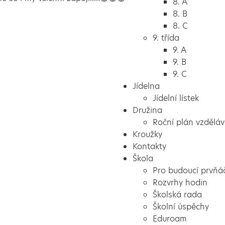
8. A
8. B
8. C
9. třída
9. A
9. B
9. C
Jídelna
Jídelní lístek
Družina
Roční plán vzděláv
Kroužky
Kontakty
Škola
Pro budoucí prvňá
Rozvrhy hodin
Školská rada
Školní úspěchy
Eduroam