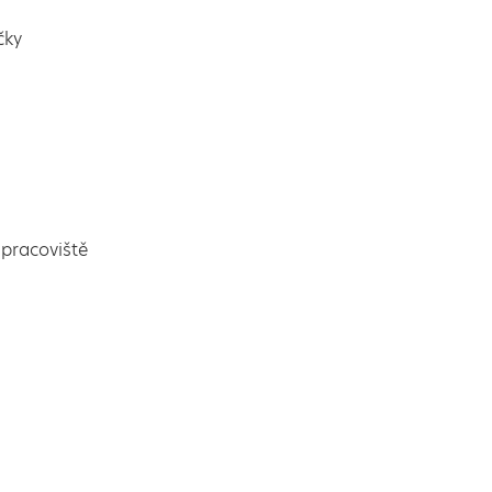
čky
pracoviště