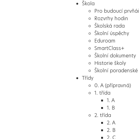
Škola
Pro budoucí prvňá
Rozvrhy hodin
Školská rada
Školní úspěchy
Eduroam
SmartClass+
Školní dokumenty
Historie školy
Školní poradenské 
Třídy
0. A (přípravná)
1. třída
1. A
1. B
2. třída
2. A
2. B
2. C