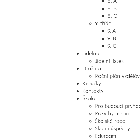
8. A
8. B
8. C
9. třída
9. A
9. B
9. C
Jídelna
Jídelní lístek
Družina
Roční plán vzděláv
Kroužky
Kontakty
Škola
Pro budoucí prvňá
Rozvrhy hodin
Školská rada
Školní úspěchy
Eduroam