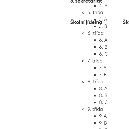
& sekretariát
4. B
5. třída
5. A
Školní jídelna
Šk
5. B
6. třída
6. A
6. B
6. C
7. třída
7. A
7. B
8. třída
8. A
8. B
8. C
9. třída
9. A
9. B