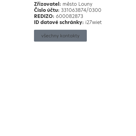
Zřizovatel:
město Louny
Číslo účtu:
331063874/0300
REDIZO:
600082873
ID datové schránky:
i27wiet
všechny kontakty