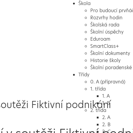
Škola
Pro budoucí prvňá
Rozvrhy hodin
Školská rada
Školní úspěchy
Eduroam
SmartClass+
Školní dokumenty
Historie školy
Školní poradenské 
Třídy
0. A (přípravná)
1. třída
1. A
soutěži Fiktivní podnikání
1. B
2. třída
2. A
2. B
2. C