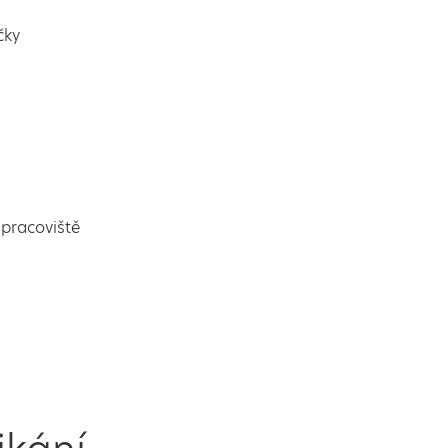
čky
pracoviště