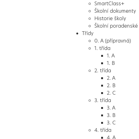
SmartClass+
Školní dokumenty
Historie školy
Školní poradenské 
Třídy
0. A (přípravná)
1. třída
1. A
1. B
2. třída
2. A
2. B
2. C
3. třída
3. A
3. B
3. C
4. třída
4. A