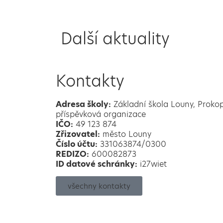
Další aktuality
Kontakty
Adresa školy:
Základní škola Louny, Proko
příspěvková organizace
IČO:
49 123 874
Zřizovatel:
město Louny
Číslo účtu:
331063874/0300
REDIZO:
600082873
ID datové schránky:
i27wiet
všechny kontakty