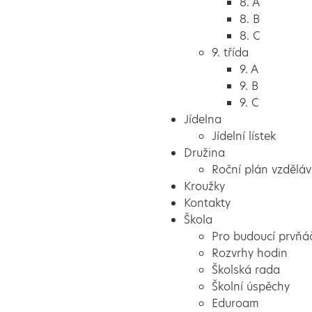
8. A
8. B
8. C
9. třída
9. A
9. B
9. C
Jídelna
Jídelní lístek
Družina
Roční plán vzděláv
Kroužky
Kontakty
Škola
Pro budoucí prvňá
Rozvrhy hodin
Školská rada
Školní úspěchy
Eduroam