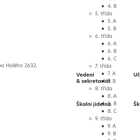
4. B
5. třída
5. A
5. B
6. třída
6. A
6. B
6. C
pa Holého 2632,
7. třída
7. A
Vedení
Uč
& sekretariát
7. B
8. třída
8. A
8. B
Školní jídelna
Šk
8. C
9. třída
9. A
9. B