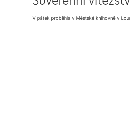
Suverénní vítězstv
V pátek proběhla v Městské knihovně v Loun