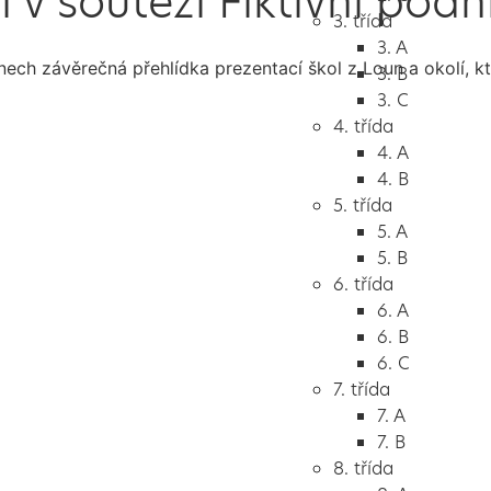
í v soutěži Fiktivní podn
3. třída
3. A
ech závěrečná přehlídka prezentací škol z Loun a okolí, k
3. B
3. C
4. třída
4. A
4. B
5. třída
5. A
5. B
6. třída
6. A
6. B
6. C
7. třída
7. A
7. B
8. třída