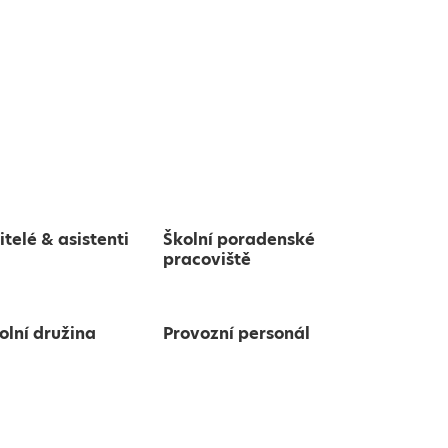
itelé & asistenti
Školní poradenské
pracoviště
olní družina
Provozní personál