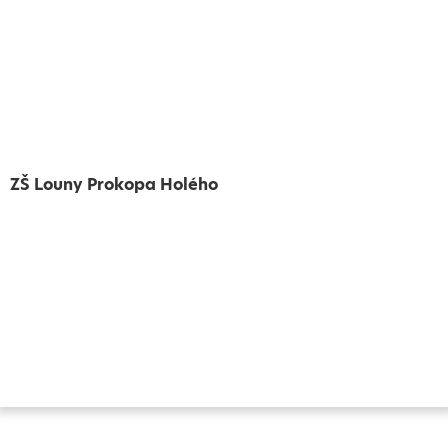
ZŠ Louny Prokopa Holého
Vytvořeno
Školalokou
2024
Prohlášení o přístupnosti