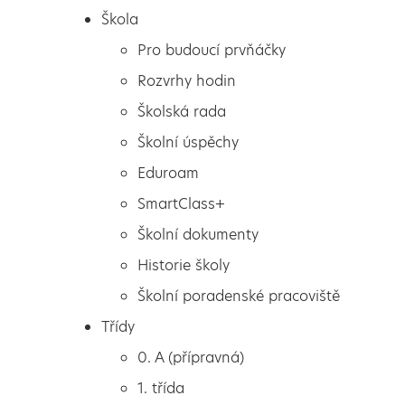
Škola
Pro budoucí prvňáčky
Rozvrhy hodin
Školská rada
Školní úspěchy
Eduroam
SmartClass+
Školní dokumenty
Historie školy
Školní poradenské pracoviště
Škola
Psaní
Třídy
Pro budoucí prvňáčky
0. A (přípravná)
Rozvrhy hodin
1. třída
Školská rada