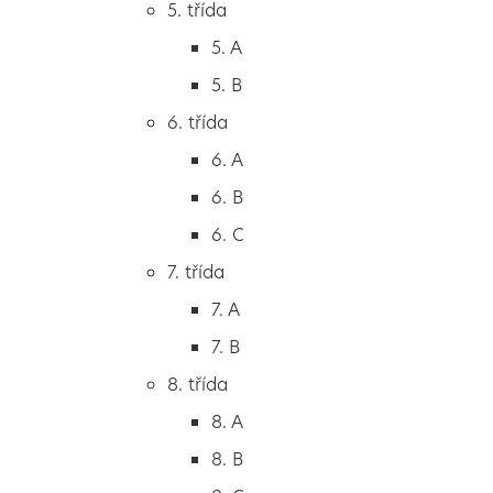
5. třída
2. B
5. A
2. C
5. B
3. třída
6. třída
3. A
6. A
3. B
6. B
3. C
6. C
4. třída
7. třída
4. A
7. A
4. B
7. B
5. třída
8. třída
5. A
8. A
5. B
8. B
6. třída