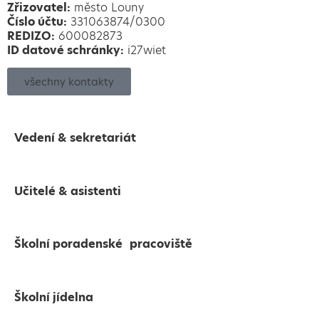
Zřizovatel:
město Louny
Číslo účtu:
331063874/0300
REDIZO:
600082873
ID datové schránky:
i27wiet
všechny kontakty
Vedení & sekretariát
Učitelé & asistenti
Školní poradenské pracoviště
Školní jídelna