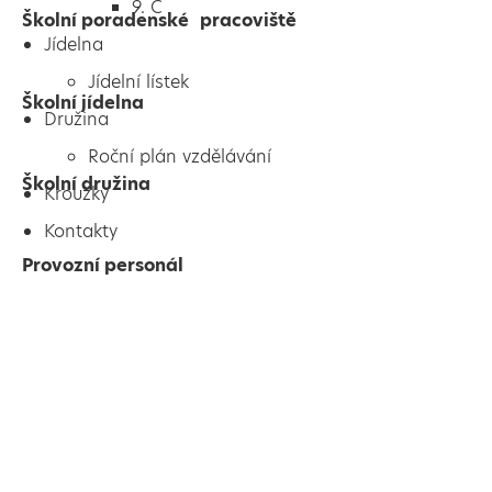
9. C
Školní poradenské pracoviště
Jídelna
Jídelní lístek
Školní jídelna
Družina
Roční plán vzdělávání
Školní družina
Kroužky
Kontakty
Provozní personál