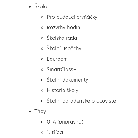
Škola
Pro budoucí prvňáčky
Rozvrhy hodin
Školská rada
Školní úspěchy
Eduroam
SmartClass+
Školní dokumenty
Historie školy
Školní poradenské pracoviště
Škola
Pražský hrad
Třídy
Pro budoucí prvňáčky
0. A (přípravná)
Rozvrhy hodin
1. třída
Školská rada