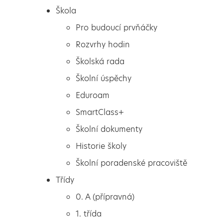
Škola
Pro budoucí prvňáčky
Rozvrhy hodin
Školská rada
Školní úspěchy
Eduroam
SmartClass+
Školní dokumenty
Historie školy
Školní poradenské pracoviště
Škola
Masopust
Třídy
Pro budoucí prvňáčky
0. A (přípravná)
Rozvrhy hodin
1. třída
Školská rada