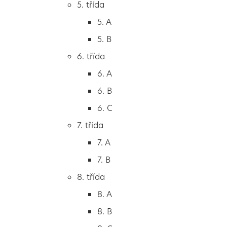
5. třída
2. B
všechny kontakty
5. A
2. C
5. B
3. třída
Vedení & sekretariát
6. třída
3. A
6. A
3. B
Učitelé & asistenti
6. B
3. C
6. C
4. třída
Školní poradenské pracoviště
7. třída
4. A
7. A
4. B
7. B
Školní jídelna
5. třída
8. třída
5. A
8. A
5. B
Školní družina
8. B
6. třída