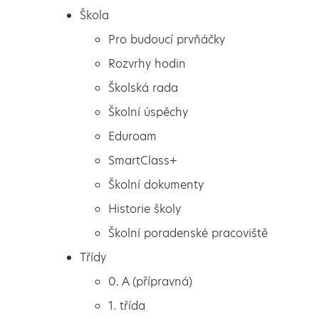
Škola
Pro budoucí prvňáčky
Rozvrhy hodin
Školská rada
Školní úspěchy
Eduroam
SmartClass+
Školní dokumenty
Historie školy
Školní poradenské pracoviště
Škola
Kdo si hraje, nezlobí
Třídy
Pro budoucí prvňáčky
0. A (přípravná)
Rozvrhy hodin
1. třída
Školská rada