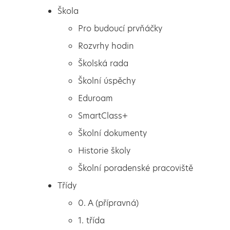
Škola
Pro budoucí prvňáčky
Rozvrhy hodin
Školská rada
Školní úspěchy
Eduroam
SmartClass+
Školní dokumenty
Historie školy
Školní poradenské pracoviště
Škola
Česká národní banka
Třídy
Pro budoucí prvňáčky
0. A (přípravná)
Rozvrhy hodin
1. třída
Školská rada