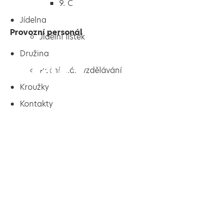
9. C
Jídelna
Provozní personál
Jídelní lístek
Družina
Roční plán vzdělávání
Kroužky
Kontakty