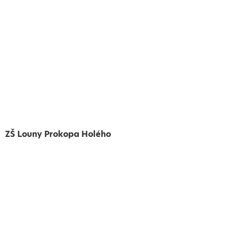
ZŠ Louny Prokopa Holého
Vytvořeno
Školalokou
2024