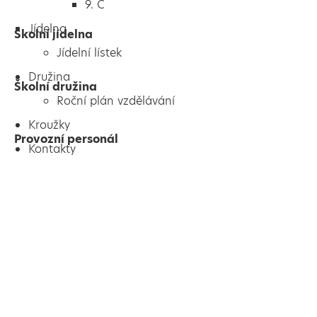
9. C
Jídelna
Školní jídelna
Jídelní lístek
Družina
Školní družina
Roční plán vzdělávání
Kroužky
Provozní personál
Kontakty