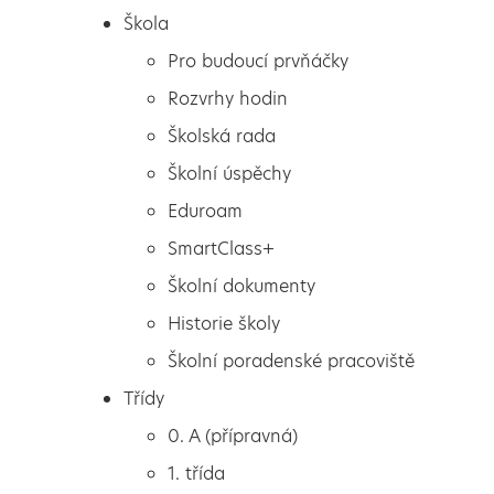
Škola
Pro budoucí prvňáčky
Rozvrhy hodin
Školská rada
Školní úspěchy
Eduroam
SmartClass+
Školní dokumenty
Historie školy
Školní poradenské pracoviště
Škola
Další skvělý úspěch Niny
Třídy
Pro budoucí prvňáčky
ve vědomostní soutěži
0. A (přípravná)
Rozvrhy hodin
1. třída
Školská rada