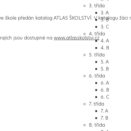
3. třída
3. A
e škole předán katalog ATLAS ŠKOLSTVÍ. V katalogu žáci 
3. B
3. C
4. třída
krajích jsou dostupné na
www.atlasskolstvi.cz
4. A
4. B
5. třída
5. A
5. B
6. třída
6. A
6. B
6. C
7. třída
7. A
7. B
8. třída