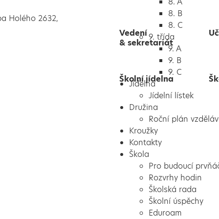
8. A
8. B
pa Holého 2632,
8. C
Vedení
Uč
9. třída
& sekretariát
9. A
9. B
9. C
Školní jídelna
Šk
Jídelna
Jídelní lístek
Družina
Roční plán vzděláv
Kroužky
Kontakty
Škola
Pro budoucí prvňá
Rozvrhy hodin
Školská rada
Školní úspěchy
Eduroam