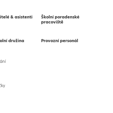
itelé & asistenti
Školní poradenské
pracoviště
olní družina
Provozní personál
ání
čky