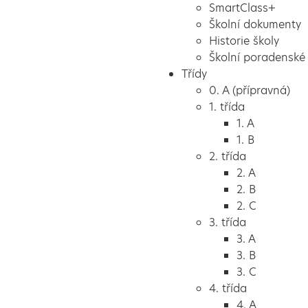
SmartClass+
Školní dokumenty
Historie školy
Školní poradenské 
Třídy
0. A (přípravná)
1. třída
1. A
1. B
2. třída
2. A
2. B
2. C
3. třída
3. A
3. B
3. C
4. třída
4. A