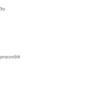
čky
pracoviště