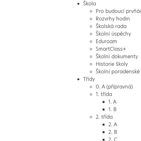
Škola
Pro budoucí prvňá
Rozvrhy hodin
Školská rada
Školní úspěchy
Eduroam
SmartClass+
Školní dokumenty
Historie školy
Školní poradenské 
Třídy
0. A (přípravná)
1. třída
1. A
1. B
2. třída
2. A
2. B
2. C