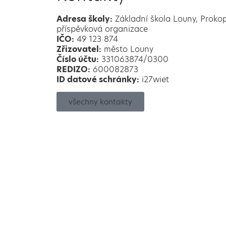
Adresa školy:
Základní škola Louny, Proko
příspěvková organizace
IČO:
49 123 874
Zřizovatel:
město Louny
Číslo účtu:
331063874/0300
REDIZO:
600082873
ID datové schránky:
i27wiet
všechny kontakty