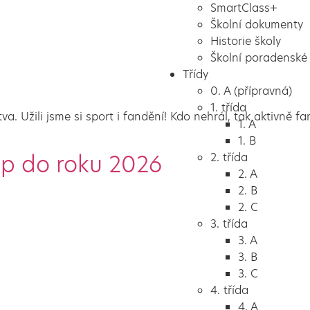
SmartClass+
Školní dokumenty
Historie školy
Školní poradenské 
Třídy
0. A (přípravná)
1. třída
a. Užili jsme si sport i fandění! Kdo nehrál, tak aktivně f
1. A
1. B
up do roku 2026
2. třída
2. A
2. B
2. C
3. třída
3. A
3. B
3. C
4. třída
4. A