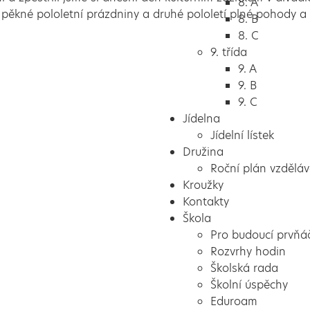
8. A
 pěkné pololetní prázdniny a druhé pololetí plné pohody a
8. B
8. C
9. třída
9. A
9. B
9. C
Jídelna
Jídelní lístek
Družina
Roční plán vzděláv
Kroužky
Kontakty
Škola
Pro budoucí prvňá
Rozvrhy hodin
Školská rada
Školní úspěchy
Eduroam