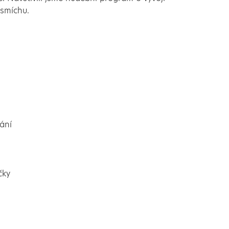
 smíchu.
ání
čky