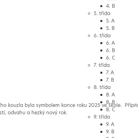
4. B
5. třída
5. A
5. B
6. třída
6. A
6. B
6. C
7. třída
7. A
7. B
8. třída
8. A
8. B
ího kouzla byla symbolem konce roku 2025 ve škole. Přípit
8. C
ěstí, odvahu a hezký nový rok.
9. třída
9. A
9. B