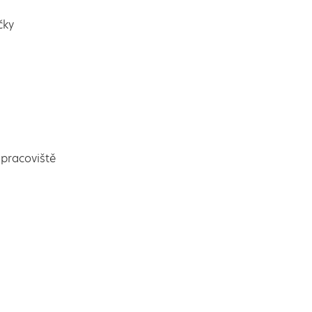
čky
pracoviště