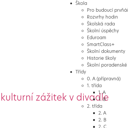
Škola
Pro budoucí prvňá
Rozvrhy hodin
Školská rada
Školní úspěchy
Eduroam
SmartClass+
Školní dokumenty
Historie školy
Školní poradenské 
Třídy
0. A (přípravná)
1. třída
1. A
kulturní zážitek v divadle
1. B
2. třída
2. A
2. B
2. C