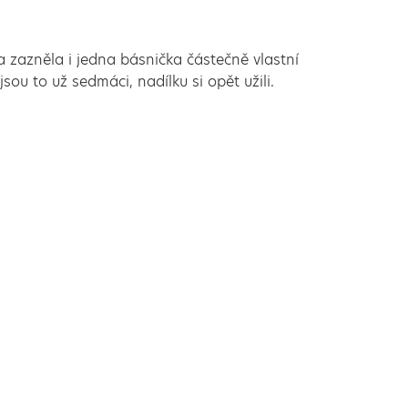
a zazněla i jedna básnička částečně vlastní
jsou to už sedmáci, nadílku si opět užili.