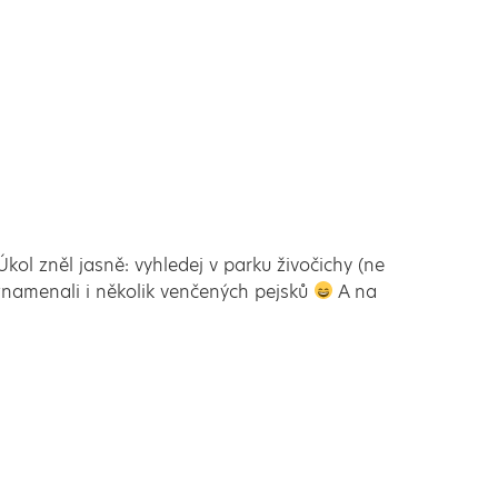
ol zněl jasně: vyhledej v parku živočichy (ne
zaznamenali i několik venčených pejsků
A na