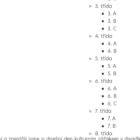
3. třída
3. A
3. B
3. C
4. třída
4. A
4. B
5. třída
5. A
5. B
6. třída
6. A
6. B
6. C
7. třída
7. A
7. B
8. třída
 a zpestřili jsme si dnešní den kulturním zážitkem v divadl