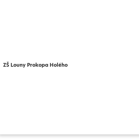
ZŠ Louny Prokopa Holého
Vytvořeno
Školalokou
2024
Prohlášení o přístupnosti