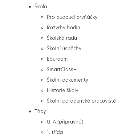
Škola
Pro budoucí prvňáčky
Rozvrhy hodin
Školská rada
Školní úspěchy
Eduroam
SmartClass+
Školní dokumenty
Historie školy
Školní poradenské pracoviště
Vysvědčení
Škola
Třídy
Pro budoucí prvňáčky
0. A (přípravná)
Rozvrhy hodin
1. třída
Školská rada