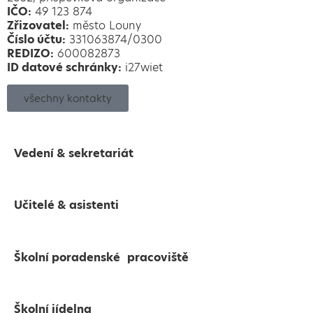
IČO:
49 123 874
Zřizovatel:
město Louny
Číslo účtu:
331063874/0300
REDIZO:
600082873
ID datové schránky:
i27wiet
všechny kontakty
Vedení & sekretariát
Učitelé & asistenti
Školní poradenské pracoviště
Školní jídelna