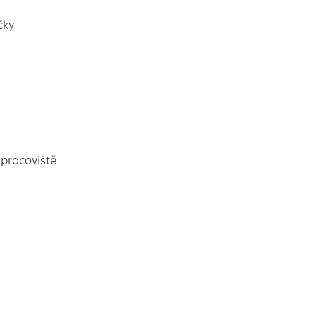
čky
pracoviště