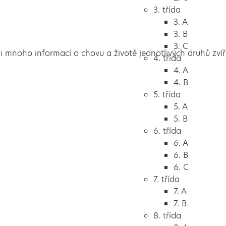
3. třída
3. A
3. B
3. C
 si mnoho informací o chovu a životě jednotlivých druhů zv
4. třída
4. A
4. B
5. třída
5. A
5. B
6. třída
6. A
6. B
6. C
7. třída
7. A
7. B
8. třída