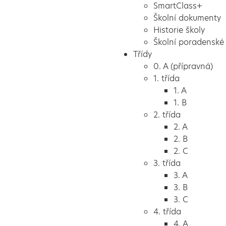
SmartClass+
Školní dokumenty
Historie školy
Školní poradenské 
Třídy
0. A (přípravná)
1. třída
1. A
1. B
2. třída
2. A
2. B
2. C
3. třída
3. A
3. B
3. C
4. třída
4. A