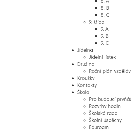
8. A
8. B
8. C
9. třída
9. A
9. B
9. C
Jídelna
Jídelní lístek
Družina
Roční plán vzděláv
Kroužky
Kontakty
Škola
Pro budoucí prvňá
Rozvrhy hodin
Školská rada
Školní úspěchy
Eduroam