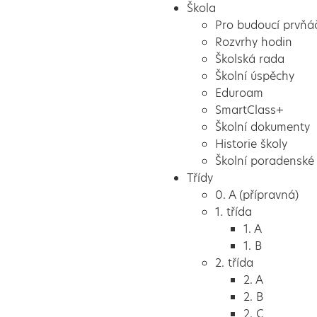
Škola
Pro budoucí prvňá
Rozvrhy hodin
Školská rada
Školní úspěchy
Eduroam
SmartClass+
Školní dokumenty
Historie školy
Školní poradenské 
Třídy
0. A (přípravná)
1. třída
1. A
1. B
2. třída
2. A
2. B
2. C