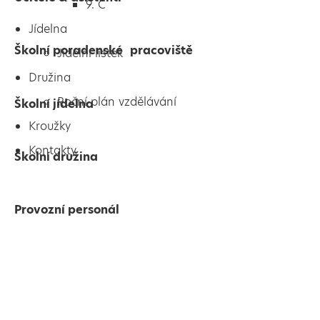
9. C
Jídelna
Školní poradenské pracoviště
Jídelní lístek
Družina
Roční plán vzdělávání
Školní jídelna
Kroužky
Kontakty
Školní družina
Provozní personál