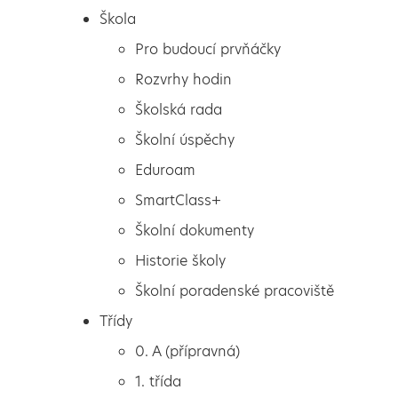
Škola
Pro budoucí prvňáčky
Rozvrhy hodin
Školská rada
Školní úspěchy
Eduroam
SmartClass+
Školní dokumenty
Historie školy
Školní poradenské pracoviště
Škola
ZOO SEKO
Třídy
Pro budoucí prvňáčky
0. A (přípravná)
Rozvrhy hodin
1. třída
Školská rada