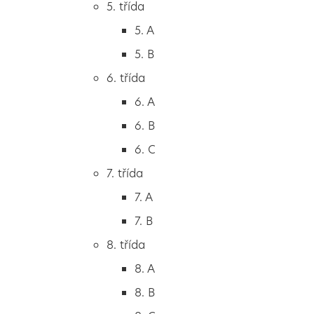
5. třída
2. B
5. A
2. C
5. B
3. třída
6. třída
3. A
6. A
3. B
6. B
3. C
6. C
4. třída
7. třída
4. A
7. A
4. B
7. B
5. třída
8. třída
5. A
8. A
5. B
8. B
6. třída