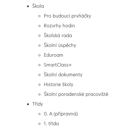
Škola
Pro budoucí prvňáčky
Rozvrhy hodin
Školská rada
Školní úspěchy
Eduroam
SmartClass+
Školní dokumenty
Historie školy
Školní poradenské pracoviště
Škola
Znáš své město a okolí?
Třídy
Pro budoucí prvňáčky
0. A (přípravná)
Rozvrhy hodin
1. třída
Školská rada