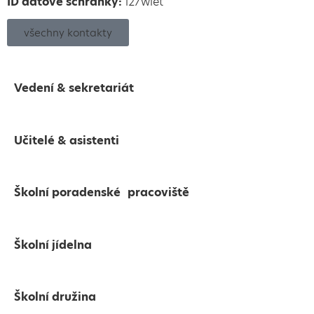
ID datové schránky:
i27wiet
všechny kontakty
Vedení & sekretariát
Učitelé & asistenti
Školní poradenské pracoviště
Školní jídelna
Školní družina