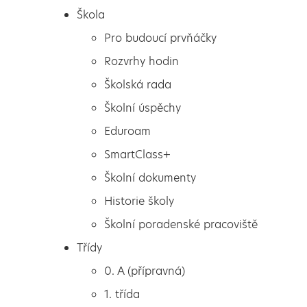
Škola
Pro budoucí prvňáčky
Rozvrhy hodin
Školská rada
Školní úspěchy
Eduroam
SmartClass+
Školní dokumenty
Historie školy
Školní poradenské pracoviště
Škola
Žák roku
Třídy
Pro budoucí prvňáčky
0. A (přípravná)
Rozvrhy hodin
1. třída
Školská rada