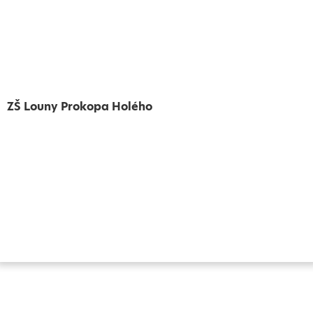
ZŠ Louny Prokopa Holého
Vytvořeno
Školalokou
2024
Prohlášení o přístupnosti