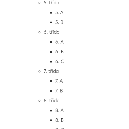
5. třída
2. B
5. A
2. C
5. B
3. třída
6. třída
3. A
6. A
3. B
6. B
3. C
6. C
4. třída
7. třída
4. A
7. A
4. B
7. B
5. třída
8. třída
5. A
8. A
5. B
8. B
6. třída