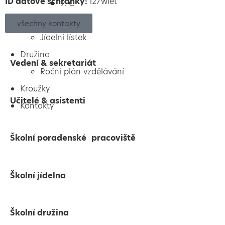
ID datové schránky:
i27wiet
9. C
Jídelna
všechny kontakty
Jídelní lístek
Družina
Vedení & sekretariát
Roční plán vzdělávání
Kroužky
Učitelé & asistenti
Kontakty
Školní poradenské pracoviště
Školní jídelna
Školní družina