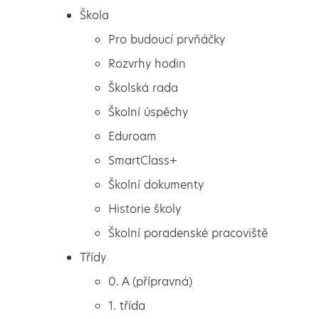
Škola
Pro budoucí prvňáčky
Rozvrhy hodin
Školská rada
Školní úspěchy
Eduroam
SmartClass+
Školní dokumenty
Historie školy
Školní poradenské pracoviště
Škola
Žák roku
Třídy
Pro budoucí prvňáčky
0. A (přípravná)
Rozvrhy hodin
1. třída
Školská rada