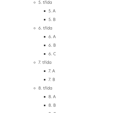
5. třída
2. B
5. A
2. C
5. B
3. třída
6. třída
3. A
6. A
3. B
6. B
3. C
6. C
4. třída
7. třída
4. A
7. A
4. B
7. B
5. třída
8. třída
5. A
8. A
5. B
8. B
6. třída