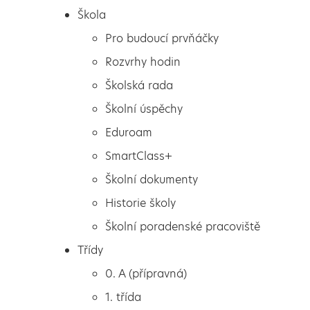
Škola
Pro budoucí prvňáčky
Rozvrhy hodin
Školská rada
Školní úspěchy
Eduroam
SmartClass+
Školní dokumenty
Historie školy
Školní poradenské pracoviště
Škola
VOLBA STŘEDNÍ ŠKOLY
Třídy
Pro budoucí prvňáčky
0. A (přípravná)
Rozvrhy hodin
1. třída
Školská rada