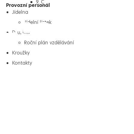
9. C
Provozní personál
Jídelna
Jídelní lístek
Družina
Roční plán vzdělávání
Kroužky
Kontakty