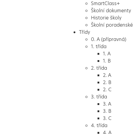
SmartClass+
Školní dokumenty
Historie školy
Školní poradenské 
Třídy
0. A (přípravná)
1. třída
1. A
1. B
2. třída
2. A
2. B
2. C
3. třída
3. A
3. B
3. C
4. třída
4. A