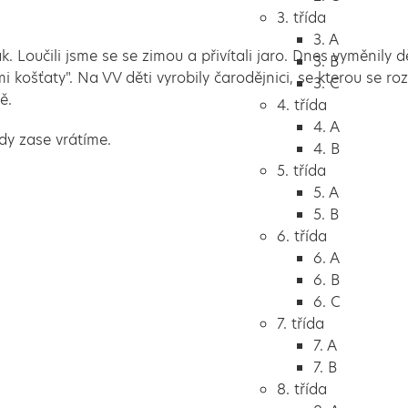
3. třída
3. A
ak. Loučili jsme se se zimou a přivítali jaro. Dnes vyměnily d
3. B
i košťaty". Na VV děti vyrobily čarodějnici, se kterou se roz
3. C
ě.
4. třída
4. A
kdy zase vrátíme.
4. B
5. třída
5. A
5. B
6. třída
6. A
6. B
6. C
7. třída
7. A
7. B
8. třída