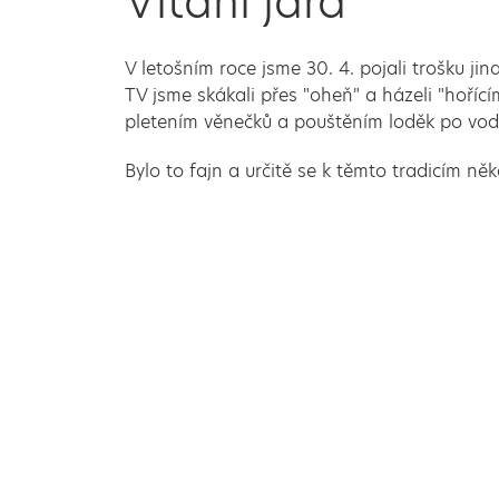
Vítání jara
V letošním roce jsme 30. 4. pojali trošku jin
TV jsme skákali přes "oheň" a házeli "hořícím
pletením věnečků a pouštěním loděk po vod
Bylo to fajn a určitě se k těmto tradicím ně