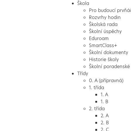
Škola
Pro budoucí prvňá
Rozvrhy hodin
Školská rada
Školní úspěchy
Eduroam
SmartClass+
Školní dokumenty
Historie školy
Školní poradenské 
Třídy
0. A (přípravná)
1. třída
1. A
1. B
2. třída
2. A
2. B
2. C