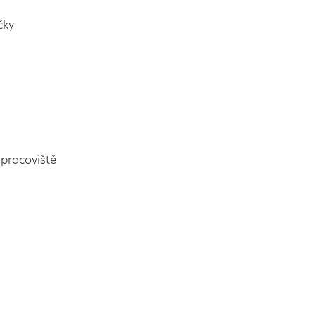
čky
pracoviště