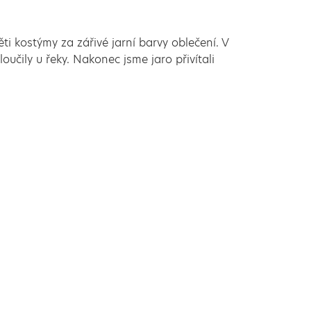
ěti kostýmy za zářivé jarní barvy oblečení. V
loučily u řeky. Nakonec jsme jaro přivítali