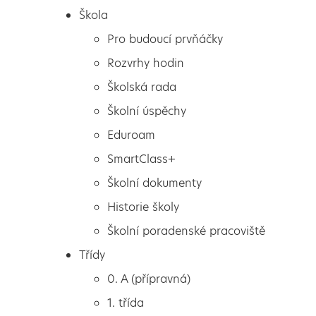
Škola
Pro budoucí prvňáčky
Rozvrhy hodin
Školská rada
Školní úspěchy
Eduroam
SmartClass+
Školní dokumenty
Historie školy
Školní poradenské pracoviště
Škola
Vesmír našima očima
Třídy
Pro budoucí prvňáčky
0. A (přípravná)
Rozvrhy hodin
1. třída
Školská rada