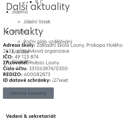
9. C
Další aktuality
Jídelna
Jídelní lístek
Kontakty
Družina
Roční plán vzdělávání
Adresa školy:
Základní škola Louny, Prokopa Holého
2632, příspěvková organizace
Kroužky
IČO:
49 123 874
Kontakty
Zřizovatel:
město Louny
Číslo účtu:
331063874/0300
REDIZO:
600082873
ID datové schránky:
i27wiet
všechny kontakty
Vedení & sekretariát