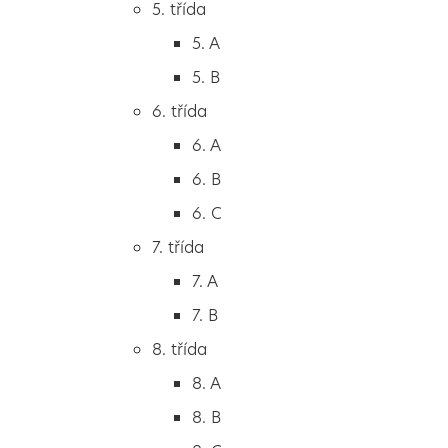
5. třída
2. B
5. A
2. C
5. B
3. třída
6. třída
3. A
6. A
3. B
6. B
3. C
6. C
4. třída
7. třída
4. A
7. A
4. B
7. B
5. třída
8. třída
5. A
8. A
5. B
8. B
6. třída