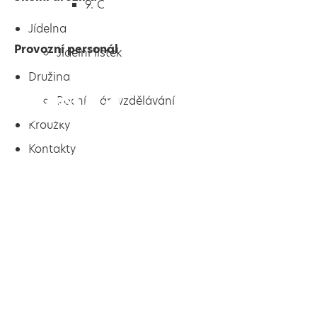
9. C
Jídelna
Provozní personál
Jídelní lístek
Družina
Roční plán vzdělávání
Kroužky
Kontakty