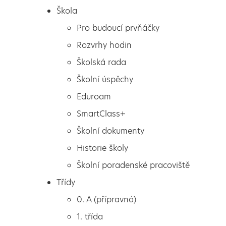
Škola
Pro budoucí prvňáčky
Rozvrhy hodin
Školská rada
Školní úspěchy
Eduroam
SmartClass+
Školní dokumenty
Historie školy
Školní poradenské pracoviště
Škola
Veslařská soutěž
Třídy
Pro budoucí prvňáčky
0. A (přípravná)
Rozvrhy hodin
1. třída
Školská rada