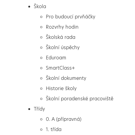
Škola
Pro budoucí prvňáčky
Rozvrhy hodin
Školská rada
Školní úspěchy
Eduroam
SmartClass+
Školní dokumenty
Historie školy
Školní poradenské pracoviště
Škola
Venkovní inspirace
Třídy
Pro budoucí prvňáčky
0. A (přípravná)
Rozvrhy hodin
1. třída
Školská rada