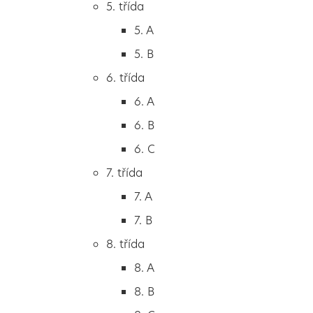
5. třída
2. B
5. A
2. C
5. B
3. třída
6. třída
3. A
6. A
3. B
6. B
3. C
6. C
4. třída
7. třída
4. A
7. A
4. B
7. B
5. třída
8. třída
5. A
8. A
5. B
8. B
6. třída