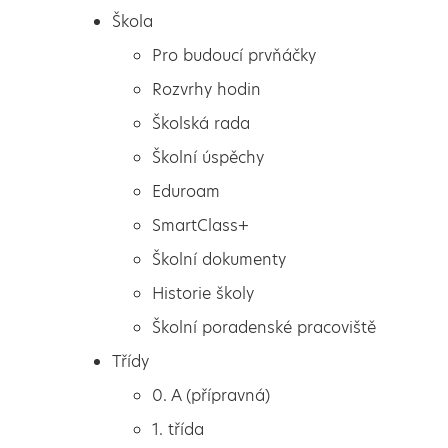
Škola
Pro budoucí prvňáčky
Rozvrhy hodin
Školská rada
Školní úspěchy
Eduroam
SmartClass+
Školní dokumenty
Historie školy
Školní poradenské pracoviště
Škola
Turnaj v brännballu
Třídy
Pro budoucí prvňáčky
0. A (přípravná)
Rozvrhy hodin
1. třída
Školská rada