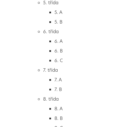
5. třída
2. B
5. A
2. C
5. B
3. třída
6. třída
3. A
6. A
3. B
6. B
3. C
6. C
4. třída
7. třída
4. A
7. A
4. B
7. B
5. třída
8. třída
5. A
8. A
5. B
8. B
6. třída