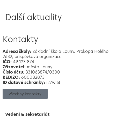
Další aktuality
Kontakty
Adresa školy:
Základní škola Louny, Prokopa Holého
2632, příspěvková organizace
IČO:
49 123 874
Zřizovatel:
město Louny
Číslo účtu:
331063874/0300
REDIZO:
600082873
ID datové schránky:
i27wiet
všechny kontakty
Vedení & sekretariát