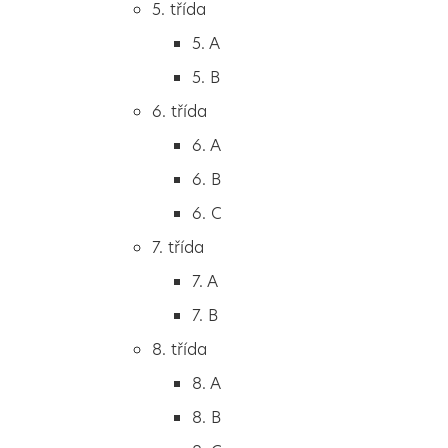
5. třída
2. B
5. A
2. C
5. B
3. třída
6. třída
3. A
6. A
3. B
6. B
3. C
6. C
4. třída
7. třída
4. A
7. A
4. B
7. B
5. třída
8. třída
5. A
8. A
5. B
8. B
6. třída