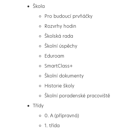
Škola
Pro budoucí prvňáčky
Rozvrhy hodin
Školská rada
Školní úspěchy
Eduroam
SmartClass+
Školní dokumenty
Historie školy
Školní poradenské pracoviště
Škola
Třídnická hodina venku
Třídy
Pro budoucí prvňáčky
0. A (přípravná)
Rozvrhy hodin
1. třída
Školská rada