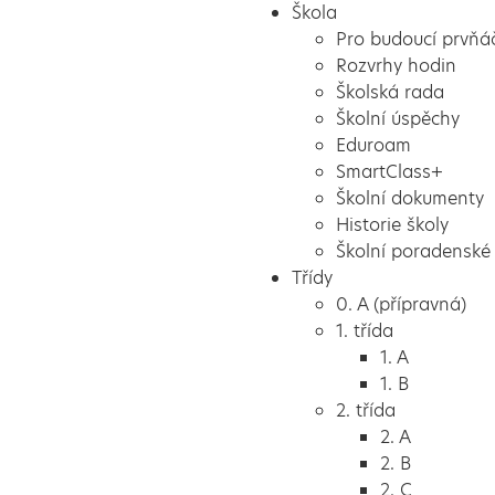
Škola
Pro budoucí prvňá
Rozvrhy hodin
Školská rada
Školní úspěchy
Eduroam
SmartClass+
Školní dokumenty
Historie školy
Školní poradenské 
Třídy
0. A (přípravná)
1. třída
1. A
1. B
2. třída
2. A
2. B
2. C