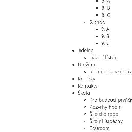
8. A
8. B
8. C
9. třída
9. A
9. B
9. C
Jídelna
Jídelní lístek
Družina
Roční plán vzděláv
Kroužky
Kontakty
Škola
Pro budoucí prvňá
Rozvrhy hodin
Školská rada
Školní úspěchy
Eduroam