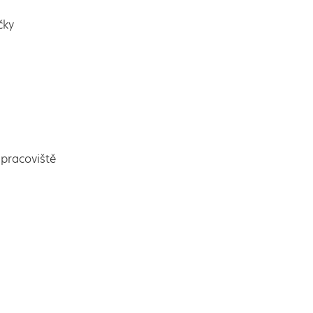
čky
pracoviště