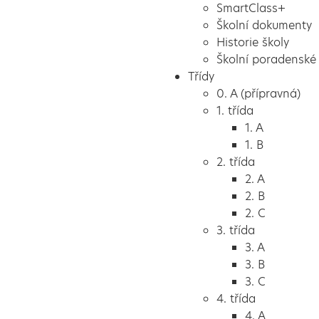
SmartClass+
Školní dokumenty
Historie školy
Školní poradenské 
Třídy
0. A (přípravná)
1. třída
1. A
1. B
2. třída
2. A
2. B
2. C
3. třída
3. A
3. B
3. C
4. třída
4. A