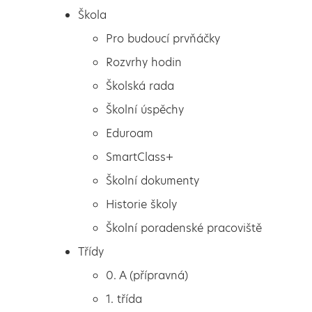
Škola
Pro budoucí prvňáčky
Rozvrhy hodin
Školská rada
Školní úspěchy
Eduroam
SmartClass+
Školní dokumenty
Historie školy
Školní poradenské pracoviště
Škola
ŠVP – den třetí
Třídy
Pro budoucí prvňáčky
0. A (přípravná)
Rozvrhy hodin
1. třída
Školská rada