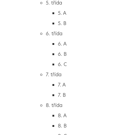
5. třída
2. B
5. A
2. C
5. B
3. třída
6. třída
3. A
6. A
3. B
6. B
3. C
6. C
4. třída
7. třída
4. A
7. A
4. B
7. B
5. třída
8. třída
5. A
8. A
5. B
8. B
6. třída