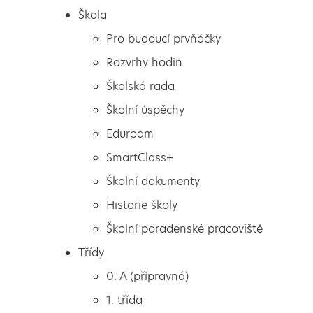
Škola
Pro budoucí prvňáčky
Rozvrhy hodin
Školská rada
Školní úspěchy
Eduroam
SmartClass+
Školní dokumenty
Historie školy
Školní poradenské pracoviště
Škola
Svět Medúz
Třídy
Pro budoucí prvňáčky
0. A (přípravná)
Rozvrhy hodin
1. třída
Školská rada