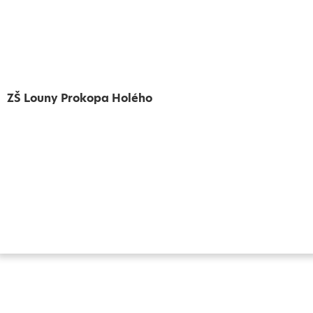
ZŠ Louny Prokopa Holého
Vytvořeno
Školalokou
2024
Prohlášení o přístupnosti