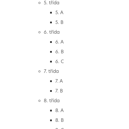
5. třída
2. B
5. A
2. C
5. B
3. třída
6. třída
3. A
6. A
3. B
6. B
3. C
6. C
4. třída
7. třída
4. A
7. A
4. B
7. B
5. třída
8. třída
5. A
8. A
5. B
8. B
6. třída