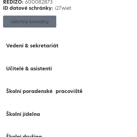
REDIZO:
600082873
ID datové schránky:
i27wiet
všechny kontakty
Vedení & sekretariát
Učitelé & asistenti
Školní poradenské pracoviště
Školní jídelna
Školní družina