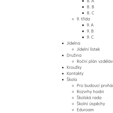
8. A
8. B
8. C
9. třída
9. A
9. B
9. C
Jídelna
Jídelní lístek
Družina
Roční plán vzděláv
Kroužky
Kontakty
Škola
Pro budoucí prvňá
Rozvrhy hodin
Školská rada
Školní úspěchy
Eduroam