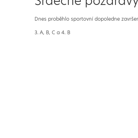
Srdečné pozdravy
Dnes proběhlo sportovní dopoledne završené
3. A, B, C a 4. B