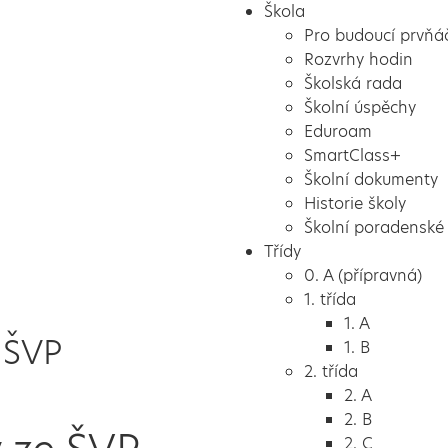
Škola
Pro budoucí prvňá
Rozvrhy hodin
Školská rada
Školní úspěchy
Eduroam
SmartClass+
Školní dokumenty
Historie školy
Školní poradenské 
Třídy
0. A (přípravná)
1. třída
1. A
 ŠVP
1. B
2. třída
2. A
2. B
2. C