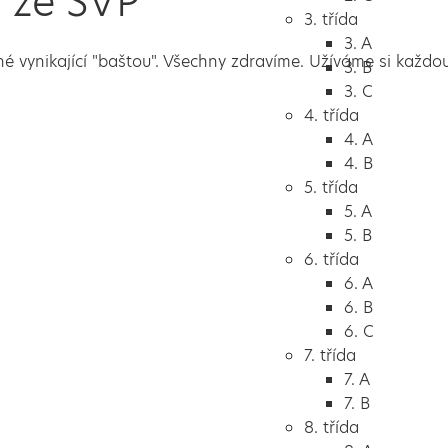
 ze ŠVP
3. třída
3. A
 vynikající "baštou". Všechny zdravíme. Užíváme si každou
3. B
3. C
4. třída
4. A
4. B
5. třída
5. A
5. B
6. třída
6. A
6. B
6. C
7. třída
7. A
7. B
8. třída