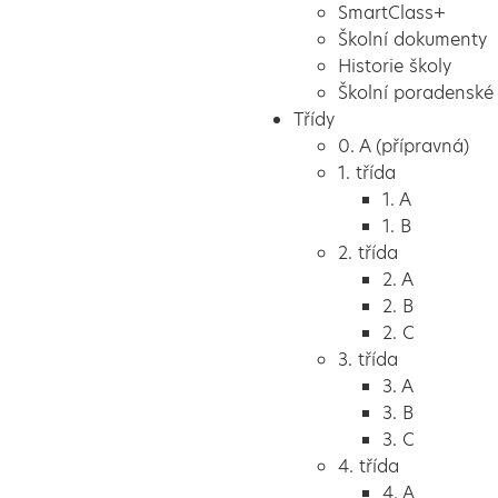
SmartClass+
Školní dokumenty
Historie školy
Školní poradenské 
Třídy
0. A (přípravná)
1. třída
1. A
1. B
2. třída
2. A
2. B
2. C
3. třída
3. A
3. B
3. C
4. třída
4. A