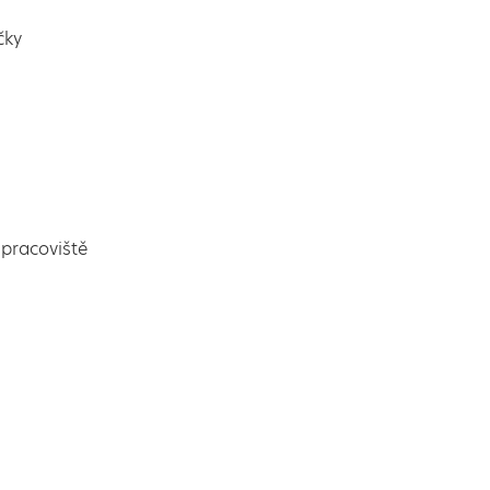
čky
pracoviště