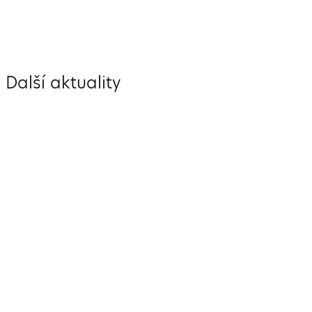
Další aktuality
Krásné prázdniny
Fotosoutěž
Vysvědčení