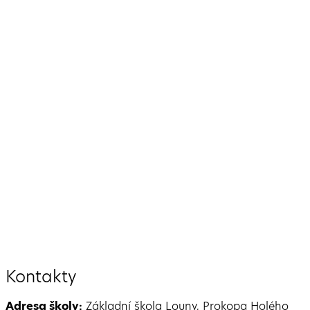
Konec školního roku
Celoroční družinová hra
Hurá na prázdni
26. 6. 2026
26. 6. 2026
26. 6. 2026
Kontakty
Adresa školy:
Základní škola Louny, Prokopa Holého