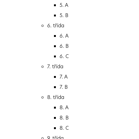
4. třída
5. A
4. A
5. B
4. B
6. třída
5. třída
6. A
5. A
6. B
5. B
6. C
6. třída
7. třída
6. A
7. A
6. B
7. B
6. C
8. třída
7. třída
8. A
7. A
8. B
7. B
8. C
8. třída
9. třída