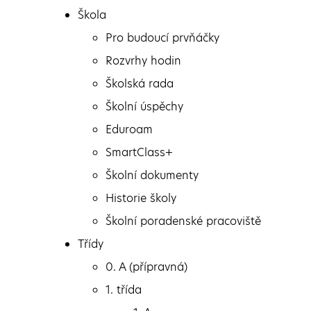
Přejít k obsahu
Škola
Pro budoucí prvňáčky
Rozvrhy hodin
Školská rada
Škola
Školní úspěchy
Pro budoucí prvňáčky
Eduroam
Šesťáci a jejich aktivity
Rozvrhy hodin
SmartClass+
Školská rada
Školní dokumenty
Školní úspěchy
Historie školy
Eduroam
Školní poradenské pracoviště
SmartClass+
Třídy
Školní dokumenty
Šesťáci a jejich aktivity
0. A (přípravná)
Historie školy
1. třída
Další dny jsme si užili ve formě prohlídky městské
Školní poradenské pracoviště