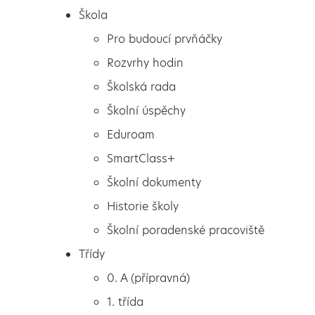
Škola
Pro budoucí prvňáčky
Rozvrhy hodin
Školská rada
Školní úspěchy
Eduroam
SmartClass+
Školní dokumenty
Historie školy
Školní poradenské pracoviště
Škola
Sešity do 7. třídy
Třídy
Pro budoucí prvňáčky
0. A (přípravná)
Rozvrhy hodin
1. třída
Školská rada