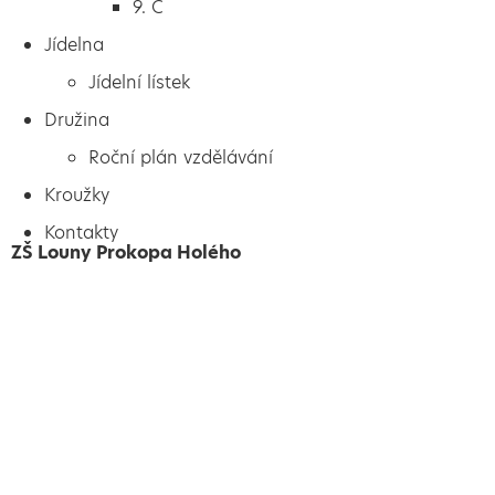
9. C
Jídelna
Jídelní lístek
Družina
Roční plán vzdělávání
Kroužky
Kontakty
ZŠ Louny Prokopa Holého
Vytvořeno
Školalokou
2024
Prohlášení o přístupnosti