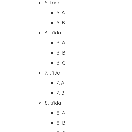
5. třída
2. B
5. A
2. C
5. B
3. třída
6. třída
3. A
6. A
3. B
6. B
3. C
6. C
4. třída
7. třída
4. A
7. A
4. B
7. B
5. třída
8. třída
5. A
8. A
5. B
8. B
6. třída