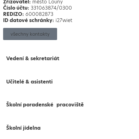
Zřizovatel:
město Louny
Číslo účtu:
331063874/0300
REDIZO:
600082873
ID datové schránky:
i27wiet
všechny kontakty
Vedení & sekretariát
Učitelé & asistenti
Školní poradenské pracoviště
Školní jídelna