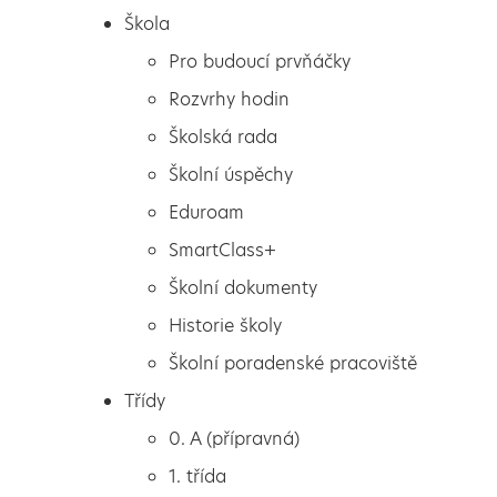
Škola
Pro budoucí prvňáčky
Rozvrhy hodin
Školská rada
Školní úspěchy
Eduroam
SmartClass+
Školní dokumenty
Historie školy
Školní poradenské pracoviště
Škola
Rotační výuka 1. stupně od
Třídy
Pro budoucí prvňáčky
12. 4. 2021
0. A (přípravná)
Rozvrhy hodin
1. třída
Školská rada