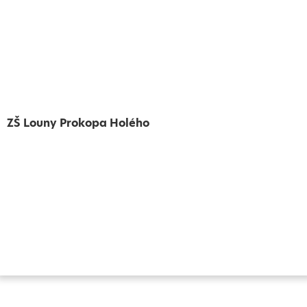
ZŠ Louny Prokopa Holého
Vytvořeno
Školalokou
2024
Prohlášení o přístupnosti