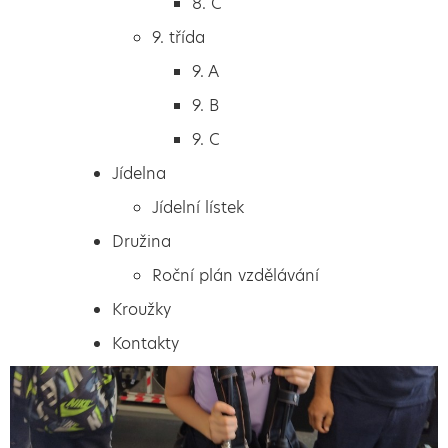
8. C
8. C
9. třída
9. třída
9. A
9. A
9. B
9. B
9. C
9. C
Jídelna
Jídelna
Jídelní lístek
Jídelní lístek
Družina
Družina
Roční plán vzdělávání
Roční plán vzdělávání
Kroužky
Kroužky
Kontakty
Kontakty