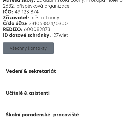
Adresa školy:
Základní škola Louny, Prokopa Holého
2632, příspěvková organizace
IČO:
49 123 874
Zřizovatel:
město Louny
Číslo účtu:
331063874/0300
REDIZO:
600082873
ID datové schránky:
i27wiet
všechny kontakty
Vedení & sekretariát
Učitelé & asistenti
Školní poradenské pracoviště