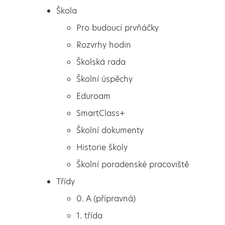
Škola
Pro budoucí prvňáčky
Rozvrhy hodin
Školská rada
Školní úspěchy
Eduroam
SmartClass+
Školní dokumenty
Historie školy
Školní poradenské pracoviště
Škola
Preventivní program
Třídy
Pro budoucí prvňáčky
0. A (přípravná)
Rozvrhy hodin
1. třída
Školská rada