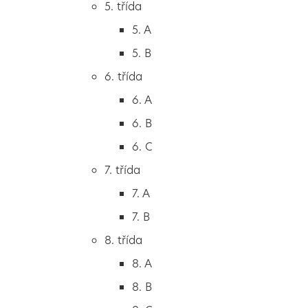
5. třída
2. B
5. A
2. C
5. B
3. třída
6. třída
3. A
6. A
3. B
6. B
3. C
6. C
4. třída
7. třída
4. A
7. A
4. B
7. B
5. třída
8. třída
5. A
8. A
5. B
8. B
6. třída