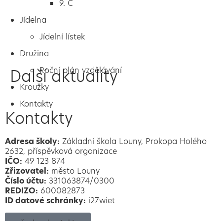
9. C
Jídelna
Jídelní lístek
Družina
Roční plán vzdělávání
Další aktuality
Kroužky
Kontakty
Kontakty
Adresa školy:
Základní škola Louny, Prokopa Holého
2632, příspěvková organizace
IČO:
49 123 874
Zřizovatel:
město Louny
Číslo účtu:
331063874/0300
REDIZO:
600082873
ID datové schránky:
i27wiet