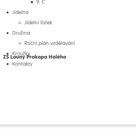
9. C
Jídelna
Jídelní lístek
Družina
Roční plán vzdělávání
Kroužky
ZŠ Louny Prokopa Holého
Kontakty
Vytvořeno
Školalokou
2024
Prohlášení o přístupnosti