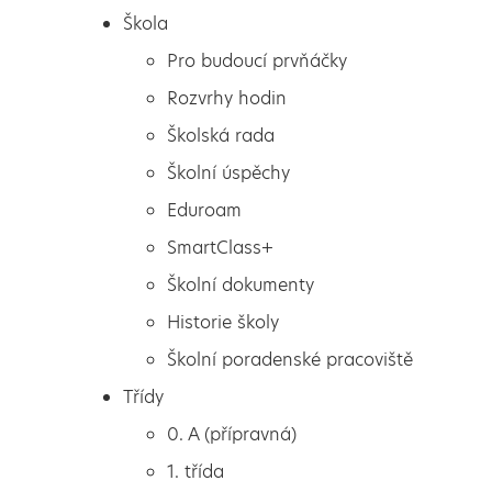
Škola
Pro budoucí prvňáčky
Rozvrhy hodin
Školská rada
Školní úspěchy
Eduroam
SmartClass+
Školní dokumenty
Historie školy
Školní poradenské pracoviště
Škola
Okresní přebor starších
Třídy
Pro budoucí prvňáčky
žáků ve futsalu
0. A (přípravná)
Rozvrhy hodin
1. třída
Školská rada