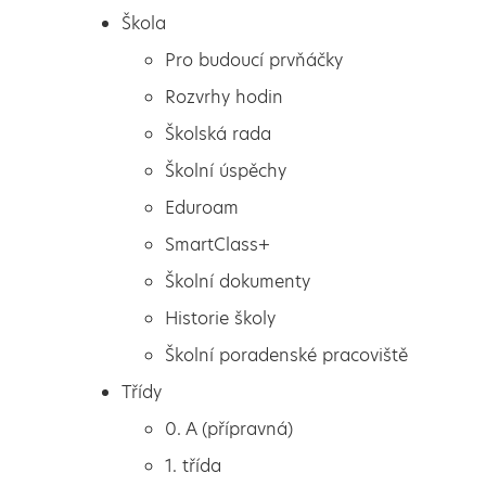
Škola
Pro budoucí prvňáčky
Rozvrhy hodin
Školská rada
Školní úspěchy
Eduroam
SmartClass+
Školní dokumenty
Historie školy
Školní poradenské pracoviště
Škola
O princezně, která
Třídy
Pro budoucí prvňáčky
ráčkovala
0. A (přípravná)
Rozvrhy hodin
1. třída
Školská rada