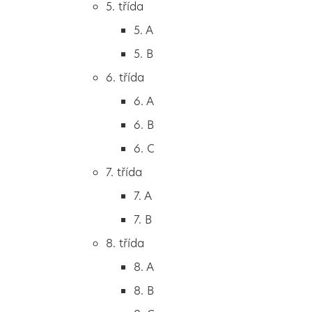
5. třída
2. B
5. A
2. C
5. B
3. třída
6. třída
3. A
6. A
3. B
6. B
3. C
6. C
4. třída
7. třída
4. A
7. A
4. B
7. B
5. třída
8. třída
5. A
8. A
5. B
8. B
6. třída