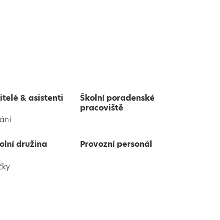
itelé & asistenti
Školní poradenské
pracoviště
ání
olní družina
Provozní personál
čky