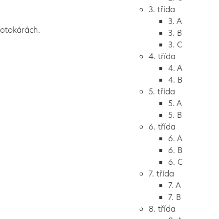
3. třída
3. A
motokárách.
3. B
3. C
4. třída
4. A
4. B
5. třída
5. A
5. B
6. třída
6. A
6. B
6. C
7. třída
7. A
7. B
8. třída