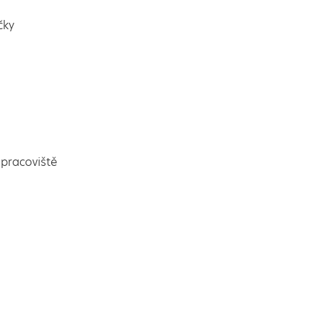
čky
pracoviště