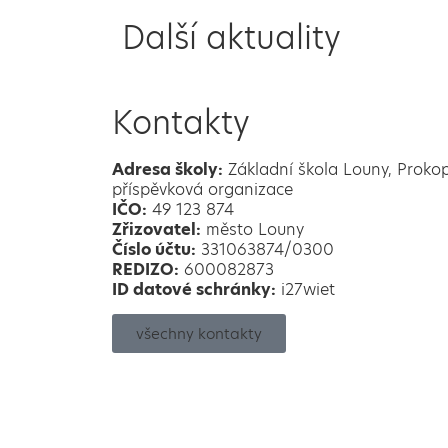
Další aktuality
Kontakty
Adresa školy:
Základní škola Louny, Proko
příspěvková organizace
IČO:
49 123 874
Zřizovatel:
město Louny
Číslo účtu:
331063874/0300
REDIZO:
600082873
ID datové schránky:
i27wiet
všechny kontakty