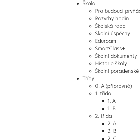
Škola
Pro budoucí prvňá
Rozvrhy hodin
Školská rada
Školní úspěchy
Eduroam
SmartClass+
Školní dokumenty
Historie školy
Školní poradenské 
Třídy
0. A (přípravná)
1. třída
1. A
1. B
2. třída
2. A
2. B
2. C