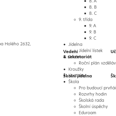
8. A
8. B
8. C
9. třída
9. A
9. B
9. C
pa Holého 2632,
Jídelna
Jídelní lístek
Vedení
Uč
& sekretariát
Družina
Roční plán vzděláv
Kroužky
Kontakty
Školní jídelna
Šk
Škola
Pro budoucí prvňá
Rozvrhy hodin
Školská rada
Školní úspěchy
Eduroam