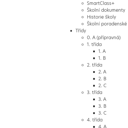
SmartClass+
Školní dokumenty
Historie školy
Školní poradenské 
Třídy
0. A (přípravná)
1. třída
1. A
1. B
2. třída
2. A
2. B
2. C
3. třída
3. A
3. B
3. C
4. třída
4. A