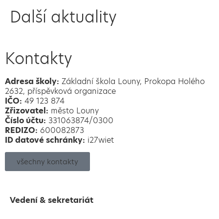
Další aktuality
Kontakty
Adresa školy:
Základní škola Louny, Prokopa Holého
2632, příspěvková organizace
IČO:
49 123 874
Zřizovatel:
město Louny
Číslo účtu:
331063874/0300
REDIZO:
600082873
ID datové schránky:
i27wiet
všechny kontakty
Vedení & sekretariát