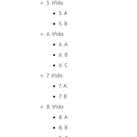
5. třída
2. B
5. A
2. C
5. B
3. třída
6. třída
3. A
6. A
3. B
6. B
3. C
6. C
4. třída
7. třída
4. A
7. A
4. B
7. B
5. třída
8. třída
5. A
8. A
5. B
8. B
6. třída