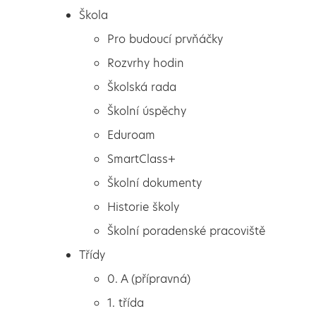
Škola
Pro budoucí prvňáčky
Rozvrhy hodin
Školská rada
Školní úspěchy
Eduroam
SmartClass+
Školní dokumenty
Historie školy
Školní poradenské pracoviště
Škola
MOVIE DAY
Třídy
Pro budoucí prvňáčky
0. A (přípravná)
Rozvrhy hodin
1. třída
Školská rada