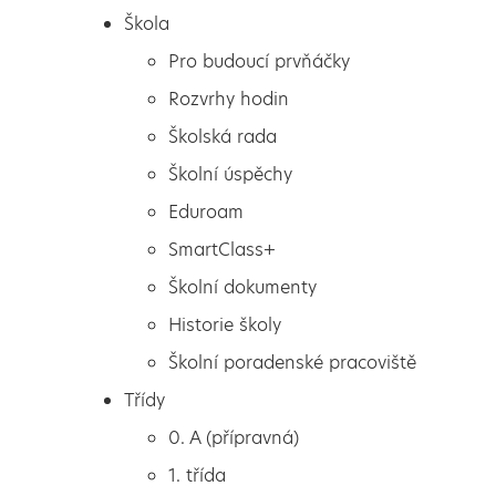
Škola
Pro budoucí prvňáčky
Rozvrhy hodin
Školská rada
Školní úspěchy
Eduroam
SmartClass+
Školní dokumenty
Historie školy
Školní poradenské pracoviště
Škola
Kroužky ŠD
Třídy
Pro budoucí prvňáčky
0. A (přípravná)
Rozvrhy hodin
1. třída
Školská rada