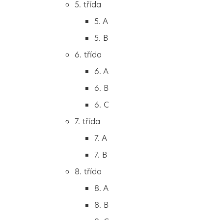
5. třída
2. B
5. A
2. C
5. B
3. třída
6. třída
3. A
6. A
3. B
6. B
3. C
6. C
4. třída
7. třída
4. A
7. A
4. B
7. B
5. třída
8. třída
5. A
8. A
5. B
8. B
6. třída