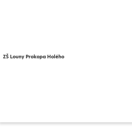
ZŠ Louny Prokopa Holého
Vytvořeno
Školalokou
2024
Prohlášení o přístupnosti