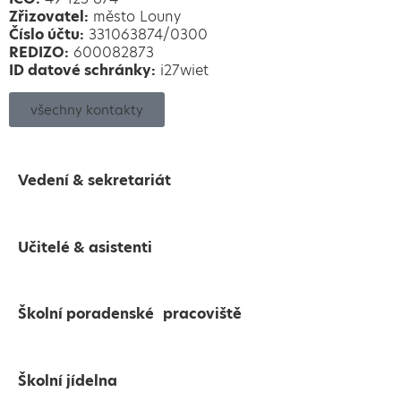
Zřizovatel:
město Louny
Číslo účtu:
331063874/0300
REDIZO:
600082873
ID datové schránky:
i27wiet
všechny kontakty
Vedení & sekretariát
Učitelé & asistenti
Školní poradenské pracoviště
Školní jídelna