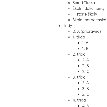
SmartClass+
Školní dokumenty
Historie školy
Školní poradenské 
Třídy
0. A (přípravná)
1. třída
1. A
1. B
2. třída
2. A
2. B
2. C
3. třída
3. A
3. B
3. C
4. třída
4. A