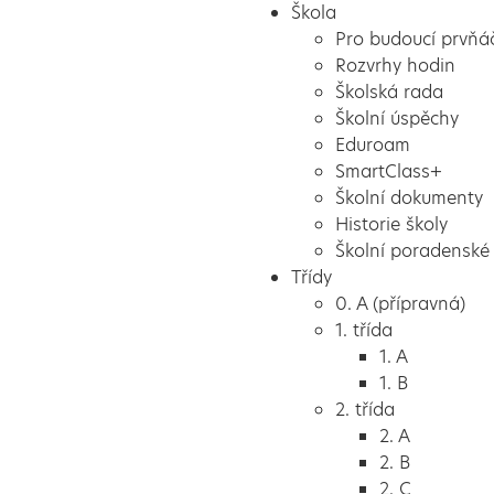
Škola
Pro budoucí prvňá
Rozvrhy hodin
Školská rada
Školní úspěchy
Eduroam
SmartClass+
Školní dokumenty
Historie školy
Školní poradenské 
Třídy
0. A (přípravná)
1. třída
1. A
1. B
2. třída
2. A
2. B
2. C