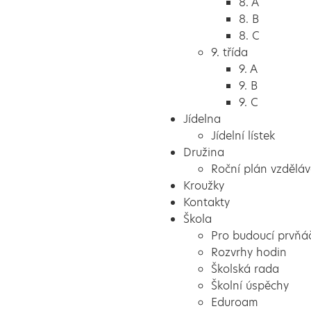
8. A
8. B
8. C
9. třída
9. A
9. B
9. C
Jídelna
Jídelní lístek
Družina
Roční plán vzděláv
Kroužky
Kontakty
Škola
Pro budoucí prvňá
Rozvrhy hodin
Školská rada
Školní úspěchy
Eduroam