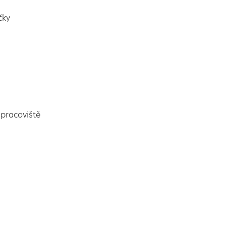
čky
pracoviště