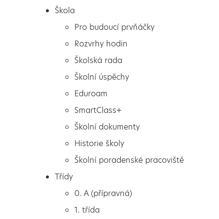
Škola
Pro budoucí prvňáčky
Rozvrhy hodin
Školská rada
Školní úspěchy
Eduroam
SmartClass+
Školní dokumenty
Historie školy
Školní poradenské pracoviště
Škola
Školní futsalová liga
Třídy
Pro budoucí prvňáčky
0. A (přípravná)
Rozvrhy hodin
1. třída
Školská rada