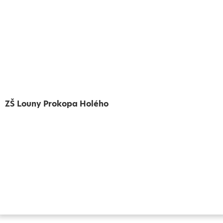
ZŠ Louny Prokopa Holého
Vytvořeno
Školalokou
2024
Prohlášení o přístupnosti