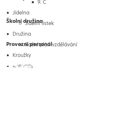
9. C
Jídelna
Školní družina
Jídelní lístek
Družina
Provozní personál
Roční plán vzdělávání
Kroužky
Kontakty