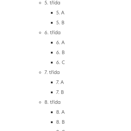
5. třída
2. B
5. A
2. C
5. B
3. třída
6. třída
3. A
6. A
3. B
6. B
3. C
6. C
4. třída
7. třída
4. A
7. A
4. B
7. B
5. třída
8. třída
5. A
8. A
5. B
8. B
6. třída