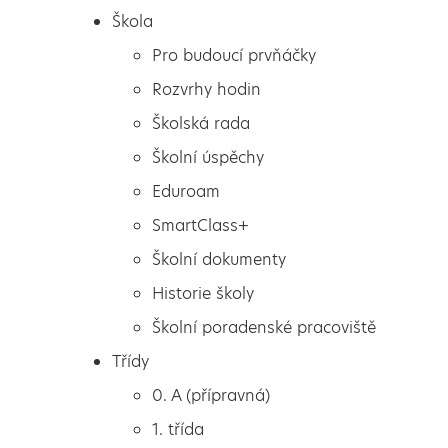
Škola
Pro budoucí prvňáčky
Rozvrhy hodin
Školská rada
Školní úspěchy
Eduroam
SmartClass+
Školní dokumenty
Historie školy
Školní poradenské pracoviště
Škola
Keramický kroužek
Třídy
Pro budoucí prvňáčky
0. A (přípravná)
Rozvrhy hodin
1. třída
Školská rada