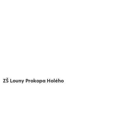
ZŠ Louny Prokopa Holého
Vytvořeno
Školalokou
2024