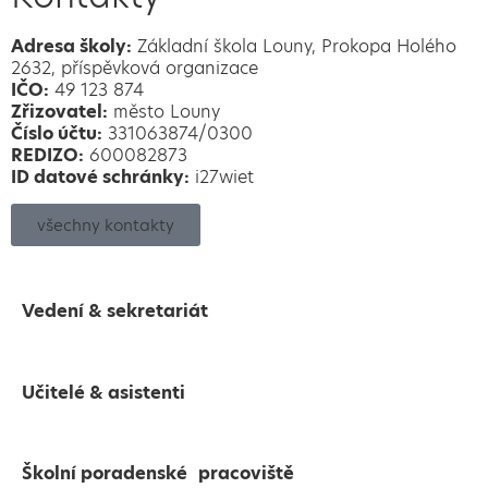
Adresa školy:
Základní škola Louny, Prokopa Holého
2632, příspěvková organizace
IČO:
49 123 874
Zřizovatel:
město Louny
Číslo účtu:
331063874/0300
REDIZO:
600082873
ID datové schránky:
i27wiet
všechny kontakty
Vedení & sekretariát
Učitelé & asistenti
Školní poradenské pracoviště