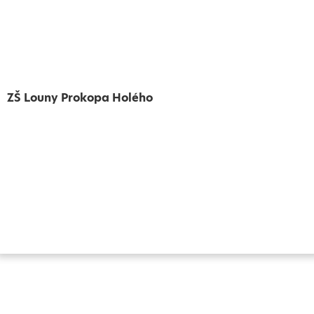
ZŠ Louny Prokopa Holého
Vytvořeno
Školalokou
2024
Prohlášení o přístupnosti