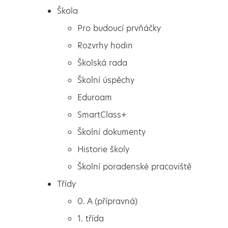
Škola
Pro budoucí prvňáčky
Rozvrhy hodin
Školská rada
Školní úspěchy
Eduroam
SmartClass+
Školní dokumenty
Historie školy
Školní poradenské pracoviště
Škola
Hodina pracovních
Třídy
Pro budoucí prvňáčky
činností
0. A (přípravná)
Rozvrhy hodin
1. třída
Školská rada