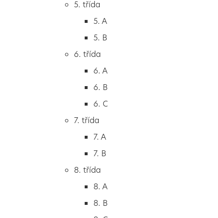
5. třída
2. B
5. A
2. C
5. B
3. třída
6. třída
3. A
6. A
3. B
6. B
3. C
6. C
4. třída
7. třída
4. A
7. A
4. B
7. B
5. třída
8. třída
5. A
8. A
5. B
8. B
6. třída