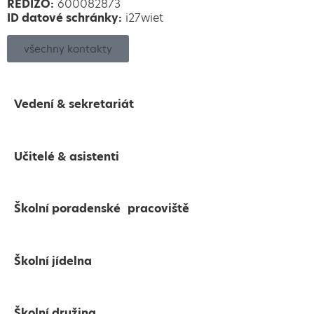
REDIZO:
600082873
ID datové schránky:
i27wiet
všechny kontakty
Vedení & sekretariát
Učitelé & asistenti
Školní poradenské pracoviště
Školní jídelna
Školní družina