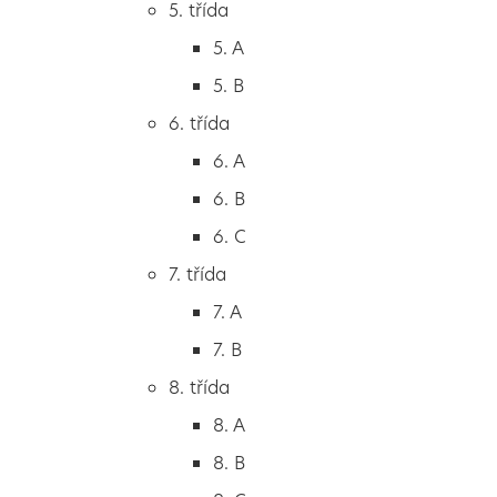
5. třída
2. B
5. A
2. C
5. B
3. třída
6. třída
3. A
6. A
3. B
6. B
3. C
6. C
4. třída
7. třída
4. A
7. A
4. B
7. B
5. třída
8. třída
5. A
8. A
5. B
8. B
6. třída