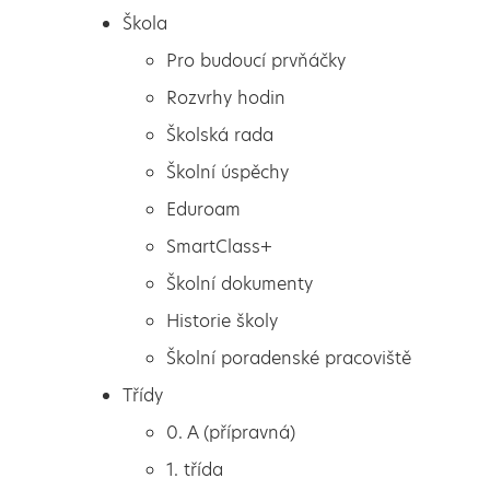
Škola
Pro budoucí prvňáčky
Rozvrhy hodin
Školská rada
Školní úspěchy
Eduroam
SmartClass+
Školní dokumenty
Historie školy
Školní poradenské pracoviště
Škola
Hasiči
Třídy
Pro budoucí prvňáčky
0. A (přípravná)
Rozvrhy hodin
1. třída
Školská rada