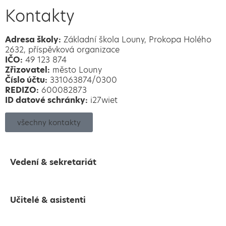
Kontakty
Adresa školy:
Základní škola Louny, Prokopa Holého
2632, příspěvková organizace
IČO:
49 123 874
Zřizovatel:
město Louny
Číslo účtu:
331063874/0300
REDIZO:
600082873
ID datové schránky:
i27wiet
všechny kontakty
Vedení & sekretariát
Učitelé & asistenti