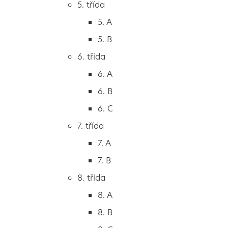
5. třída
2. B
5. A
2. C
5. B
3. třída
6. třída
3. A
6. A
3. B
6. B
3. C
6. C
4. třída
7. třída
4. A
7. A
4. B
7. B
5. třída
8. třída
5. A
8. A
5. B
8. B
6. třída